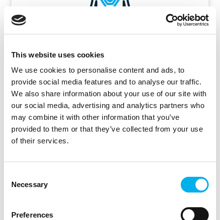
This website uses cookies
Beruf und Soziales
We use cookies to personalise content and ads, to
provide social media features and to analyse our traffic.
Kinderbetreuungszuschüsse, Pflegelotsen,
We also share information about your use of our site with
Beratungsangebote und spezielle Programme wie
our social media, advertising and analytics partners who
„Beruf und Pflege“ unterstützen Sie und schaffen
may combine it with other information that you’ve
Entlastung. Das alles ist seit 2005 gelebte Praxis.
provided to them or that they’ve collected from your use
of their services.
Consent
Necessary
Selection
Preferences